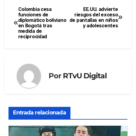
Colombia cesa
EE.UU. advierte
Navegación
funciones de
riesgos del exceso
diplomático boliviano
de pantallas en niños
de
en Bogotá tras
y adolescentes
medida de
entradas
reciprocidad
Por
RTvU Digital
Entrada relacionada