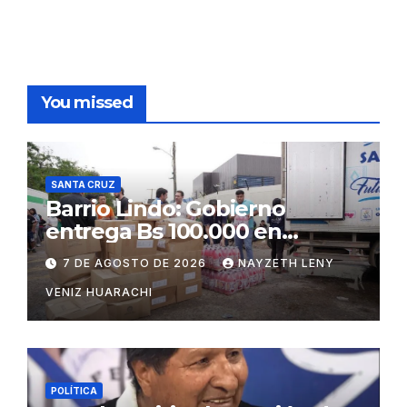
You missed
SANTA CRUZ
Barrio Lindo: Gobierno
entrega Bs 100.000 en
insumos para afectados
7 DE AGOSTO DE 2026
NAYZETH LENY
VENIZ HUARACHI
POLÍTICA