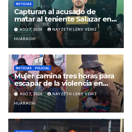
NOTICIAS
Capturan al acusado de
matar al teniente Salazar en
San Matías
AGO 7, 2026
NAYZETH LENY VENIZ
HUARACHI
NOTICIAS
POLICIAL
Mujer camina tres horas para
escapar de la violencia en
Potosí
AGO 7, 2026
NAYZETH LENY VENIZ
HUARACHI