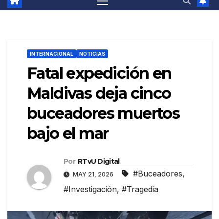
INTERNACIONAL
NOTICIAS
Fatal expedición en
Maldivas deja cinco
buceadores muertos
bajo el mar
Por
RTvU Digital
#Buceadores
,
MAY 21, 2026
#Investigación
,
#Tragedia