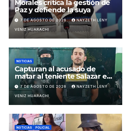
Morales critica la gestión de
Paz y defiende la suya
7 DE AGOSTO DE 2026
NAYZETH LENY
VENIZ HUARACHI
NOTICIAS
Capturan al acusado de
matar al teniente Salazar en
San Matías
7 DE AGOSTO DE 2026
NAYZETH LENY
VENIZ HUARACHI
NOTICIAS
POLICIAL