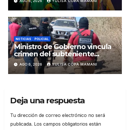
AGO 6, 2026
YULISA COPA MAMANI
NOTICIAS
POLICIAL
Ministro de Gobierno vincula
crimen del subteniente
Salazar con la red de
AGO 6, 2026
YULISA COPA MAMANI
Sebastián Marset
Deja una respuesta
Tu dirección de correo electrónico no será
publicada.
Los campos obligatorios están