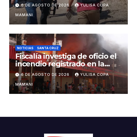
Salazar con la red de
6 DE AGOSTO DE 2026
YULISA COPA
Sebastián Marset
MAMANI
NOTICIAS
SANTA CRUZ
Fiscalía investiga de oficio el
incendio registrado en la
feria Barrio Lindo
6 DE AGOSTO DE 2026
YULISA COPA
MAMANI