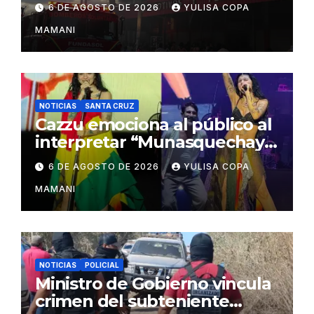
durante la emergencia en
6 DE AGOSTO DE 2026
YULISA COPA
Barrio Lindo
MAMANI
NOTICIAS
SANTA CRUZ
Cazzu emociona al público al
interpretar “Munasquechay”
en su concierto en Santa
6 DE AGOSTO DE 2026
YULISA COPA
Cruz
MAMANI
NOTICIAS
POLICIAL
Ministro de Gobierno vincula
crimen del subteniente