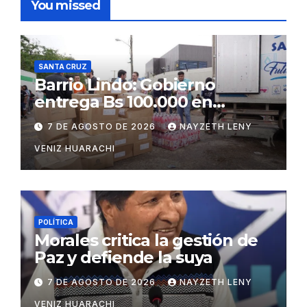
You missed
SANTA CRUZ
Barrio Lindo: Gobierno
entrega Bs 100.000 en
insumos para afectados
7 DE AGOSTO DE 2026
NAYZETH LENY
VENIZ HUARACHI
POLÍTICA
Morales critica la gestión de
Paz y defiende la suya
7 DE AGOSTO DE 2026
NAYZETH LENY
VENIZ HUARACHI