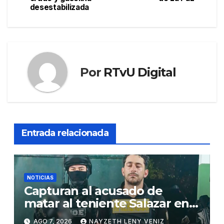
desestabilizada
entradas
Por
RTvU Digital
Entrada relacionada
NOTICIAS
Capturan al acusado de
matar al teniente Salazar en
San Matías
AGO 7, 2026
NAYZETH LENY VENIZ