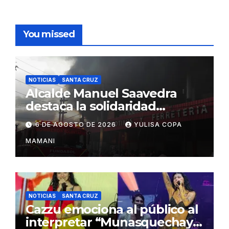
You missed
NOTICIAS
SANTA CRUZ
Alcalde Manuel Saavedra
destaca la solidaridad
durante la emergencia en
6 DE AGOSTO DE 2026
YULISA COPA
Barrio Lindo
MAMANI
NOTICIAS
SANTA CRUZ
Cazzu emociona al público al
interpretar “Munasquechay”