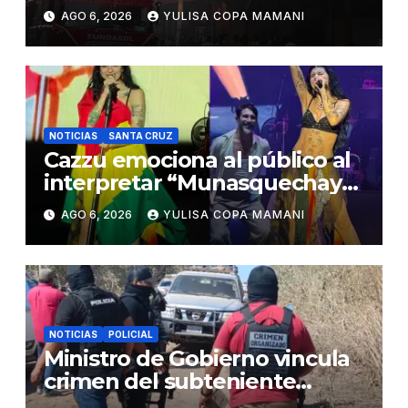
durante la emergencia en
AGO 6, 2026
YULISA COPA MAMANI
Barrio Lindo
NOTICIAS
SANTA CRUZ
Cazzu emociona al público al
interpretar “Munasquechay”
en su concierto en Santa Cruz
AGO 6, 2026
YULISA COPA MAMANI
NOTICIAS
POLICIAL
Ministro de Gobierno vincula
crimen del subteniente
Salazar con la red de