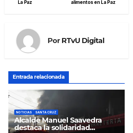
de
La Paz
alimentos en La Paz
entradas
Por
RTvU Digital
Entrada relacionada
NOTICIAS
SANTA CRUZ
Alcalde Manuel Saavedra
destaca la solidaridad