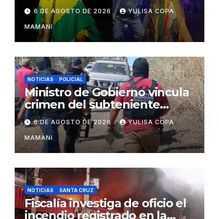
en su concierto en Santa
6 DE AGOSTO DE 2026
YULISA COPA
Cruz
MAMANI
NOTICIAS
POLICIAL
Ministro de Gobierno vincula
crimen del subteniente
Salazar con la red de
6 DE AGOSTO DE 2026
YULISA COPA
Sebastián Marset
MAMANI
NOTICIAS
SANTA CRUZ
Fiscalía investiga de oficio el
incendio registrado en la