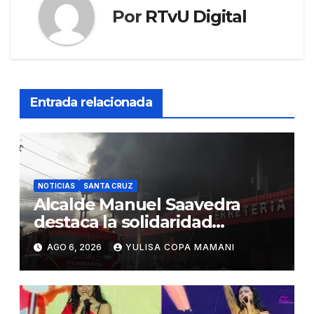
Por
RTvU Digital
Entrada relacionada
NOTICIAS
SANTA CRUZ
Alcalde Manuel Saavedra
destaca la solidaridad
durante la emergencia en
AGO 6, 2026
YULISA COPA MAMANI
Barrio Lindo