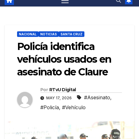
NACIONAL
NOTICIAS
SANTA CRUZ
Policía identifica
vehículos usados en
asesinato de Claure
Por
RTvU Digital
#Asesinato
,
MAY 17, 2026
#Policía
,
#Vehículo