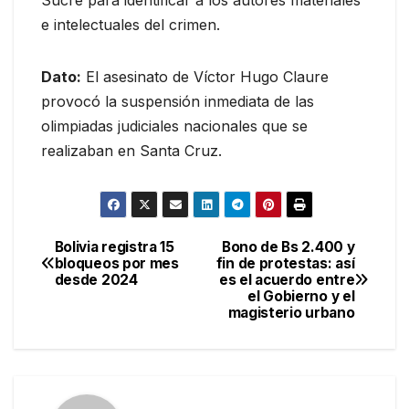
Sucre para identificar a los autores materiales
e intelectuales del crimen.
Dato:
El asesinato de Víctor Hugo Claure
provocó la suspensión inmediata de las
olimpiadas judiciales nacionales que se
realizaban en Santa Cruz.
Bolivia registra 15
Bono de Bs 2.400 y
Navegación
bloqueos por mes
fin de protestas: así
desde 2024
es el acuerdo entre
de
el Gobierno y el
magisterio urbano
entradas