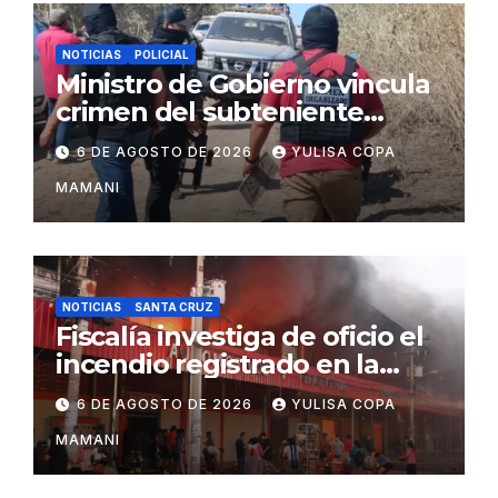
NOTICIAS
POLICIAL
Ministro de Gobierno vincula
crimen del subteniente
Salazar con la red de
6 DE AGOSTO DE 2026
YULISA COPA
Sebastián Marset
MAMANI
NOTICIAS
SANTA CRUZ
Fiscalía investiga de oficio el
incendio registrado en la
feria Barrio Lindo
6 DE AGOSTO DE 2026
YULISA COPA
MAMANI