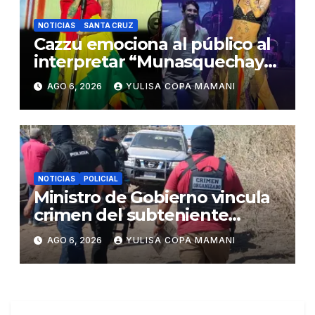
NOTICIAS
SANTA CRUZ
Cazzu emociona al público al
interpretar “Munasquechay”
en su concierto en Santa Cruz
AGO 6, 2026
YULISA COPA MAMANI
NOTICIAS
POLICIAL
Ministro de Gobierno vincula
crimen del subteniente
Salazar con la red de
AGO 6, 2026
YULISA COPA MAMANI
Sebastián Marset