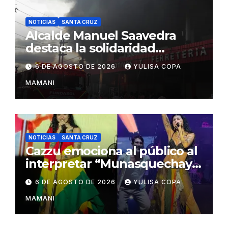
NOTICIAS
SANTA CRUZ
Alcalde Manuel Saavedra
destaca la solidaridad
durante la emergencia en
6 DE AGOSTO DE 2026
YULISA COPA
Barrio Lindo
MAMANI
NOTICIAS
SANTA CRUZ
Cazzu emociona al público al
interpretar “Munasquechay”
en su concierto en Santa
6 DE AGOSTO DE 2026
YULISA COPA
Cruz
MAMANI