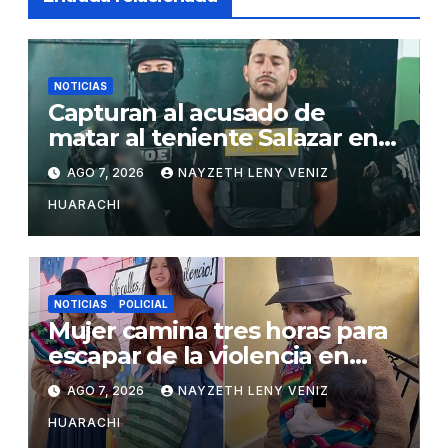
NOTICIAS
Capturan al acusado de
matar al teniente Salazar en
San Matías
AGO 7, 2026
NAYZETH LENY VENIZ
HUARACHI
NOTICIAS
POLICIAL
Mujer camina tres horas para
escapar de la violencia en
Potosí
AGO 7, 2026
NAYZETH LENY VENIZ
HUARACHI