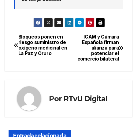
Bloqueos ponen en
ICAM y Cámara
Navegación
riesgo suministro de
Española firman
oxígeno medicinal en
alianza para
de
La Paz y Oruro
potenciar el
comercio bilateral
entradas
Por
RTvU Digital
Entrada relacionada