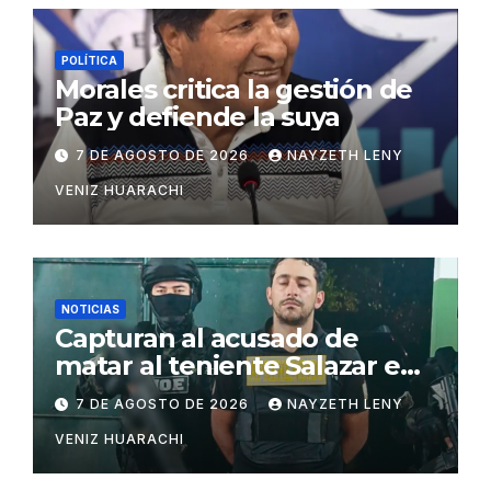
POLÍTICA
Morales critica la gestión de
Paz y defiende la suya
7 DE AGOSTO DE 2026
NAYZETH LENY
VENIZ HUARACHI
NOTICIAS
Capturan al acusado de
matar al teniente Salazar en
San Matías
7 DE AGOSTO DE 2026
NAYZETH LENY
VENIZ HUARACHI