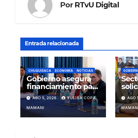
Por
RTvU Digital
Entrada relacionada
CHUQUISACA
ECONOMÍA
NOTICIAS
GOBIERN
Gobierno asegura
Sect
financiamiento para
soli
tres proyectos
Rodr
AGO 5, 2026
YULISA COPA
AGO 
estratégicos de
camb
Chuquisaca
admi
MAMANI
MAMAN
turi