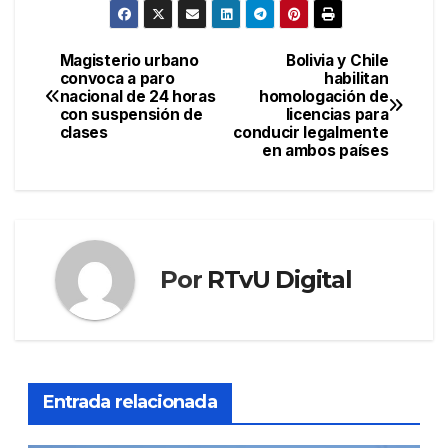
Magisterio urbano
Bolivia y Chile
Navegación
convoca a paro
habilitan
nacional de 24 horas
homologación de
de
con suspensión de
licencias para
clases
conducir legalmente
entradas
en ambos países
Por
RTvU Digital
Entrada relacionada