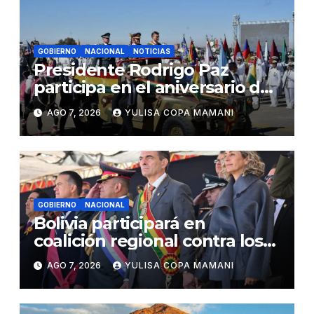
GOBIERNO
NACIONAL
NOTICIAS
Presidente Rodrigo Paz
participa en el aniversario de
las Fuerzas Armadas
AGO 7, 2026
YULISA COPA MAMANI
GOBIERNO
NACIONAL
Bolivia participará en
coalición regional contra los
cárteles del narcotráfico
AGO 7, 2026
YULISA COPA MAMANI