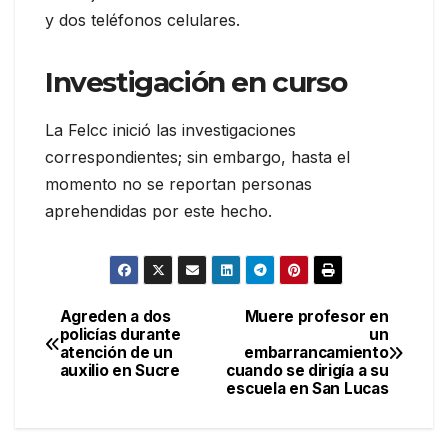
y dos teléfonos celulares.
Investigación en curso
La Felcc inició las investigaciones
correspondientes; sin embargo, hasta el
momento no se reportan personas
aprehendidas por este hecho.
Agreden a dos
Muere profesor en
Navegación
policías durante
un
atención de un
embarrancamiento
de
auxilio en Sucre
cuando se dirigía a su
escuela en San Lucas
entradas