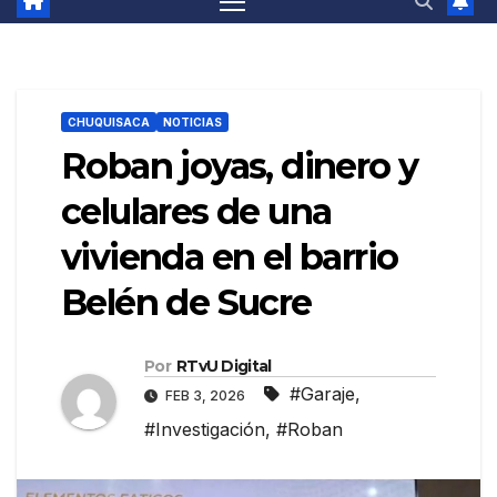
CHUQUISACA
NOTICIAS
Roban joyas, dinero y
celulares de una
vivienda en el barrio
Belén de Sucre
Por
RTvU Digital
#Garaje
,
FEB 3, 2026
#Investigación
,
#Roban