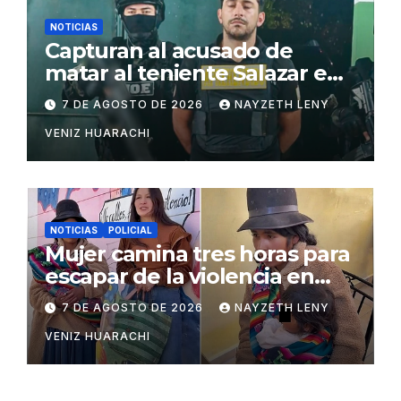
NOTICIAS
Capturan al acusado de
matar al teniente Salazar en
San Matías
7 DE AGOSTO DE 2026
NAYZETH LENY
VENIZ HUARACHI
NOTICIAS
POLICIAL
Mujer camina tres horas para
escapar de la violencia en
Potosí
7 DE AGOSTO DE 2026
NAYZETH LENY
VENIZ HUARACHI