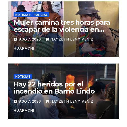
NOTICIAS
POLICIAL
Mujer camina tres horas para
escapar de la violencia en
Potosí
AGO 7, 2026
NAYZETH LENY VENIZ
HUARACHI
NOTICIAS
Hay 22 heridos por el
incendio en Barrio Lindo
AGO 7, 2026
NAYZETH LENY VENIZ
HUARACHI