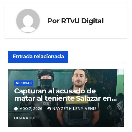
Por
RTvU Digital
Entrada relacionada
NOTICIAS
Capturan al acusado de
matar al teniente Salazar en
San Matías
AGO 7, 2026
NAYZETH LENY VENIZ
HUARACHI