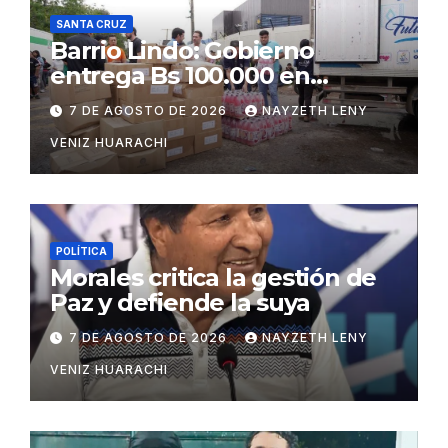
SANTA CRUZ
Barrio Lindo: Gobierno
entrega Bs 100.000 en
insumos para afectados
7 DE AGOSTO DE 2026
NAYZETH LENY
VENIZ HUARACHI
POLÍTICA
Morales critica la gestión de
Paz y defiende la suya
7 DE AGOSTO DE 2026
NAYZETH LENY
VENIZ HUARACHI