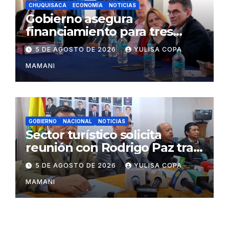
CHUQUISACA
ECONOMÍA
NOTICIAS
Gobierno asegura
financiamiento para tres
proyectos estratégicos de
5 DE AGOSTO DE 2026
YULISA COPA
Chuquisaca
MAMANI
GOBIERNO
NACIONAL
NOTICIAS
Sector turístico solicita
reunión con Rodrigo Paz tras
cambios en la administración
5 DE AGOSTO DE 2026
YULISA COPA
del turismo
MAMANI