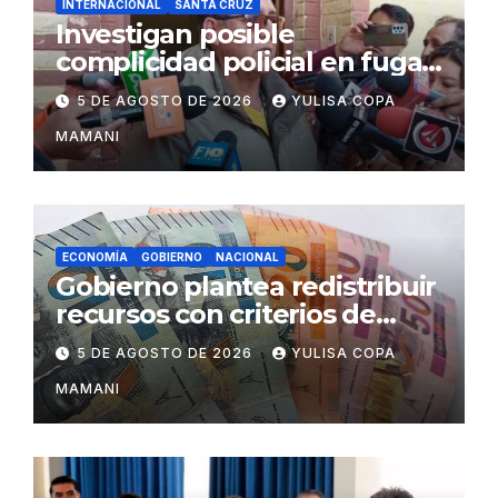
INTERNACIONAL
SANTA CRUZ
Investigan posible
complicidad policial en fuga
de dos reos brasileños de
5 DE AGOSTO DE 2026
YULISA COPA
Palmasola
MAMANI
ECONOMÍA
GOBIERNO
NACIONAL
Gobierno plantea redistribuir
recursos con criterios de
eficiencia y esfuerzo fiscal
5 DE AGOSTO DE 2026
YULISA COPA
MAMANI