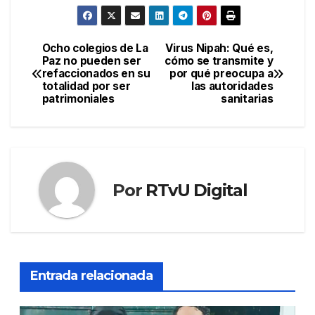
Ocho colegios de La
Virus Nipah: Qué es,
Navegación
Paz no pueden ser
cómo se transmite y
refaccionados en su
por qué preocupa a
de
totalidad por ser
las autoridades
patrimoniales
sanitarias
entradas
Por
RTvU Digital
Entrada relacionada