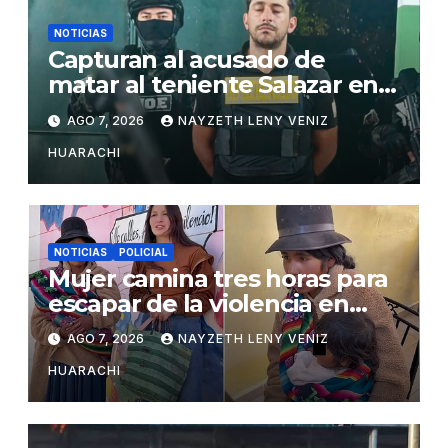
NOTICIAS
Capturan al acusado de
matar al teniente Salazar en
San Matías
AGO 7, 2026
NAYZETH LENY VENIZ
HUARACHI
NOTICIAS
POLICIAL
Mujer camina tres horas para
escapar de la violencia en
Potosí
AGO 7, 2026
NAYZETH LENY VENIZ
HUARACHI