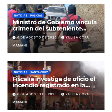
NOTICIAS
POLICIAL
Ministro de Gobierno vincula
crimen del subteniente
Salazar con la red de
6 DE AGOSTO DE 2026
YULISA COPA
Sebastián Marset
MAMANI
NOTICIAS
SANTA CRUZ
Fiscalía investiga de oficio el
incendio registrado en la
feria Barrio Lindo
6 DE AGOSTO DE 2026
YULISA COPA
MAMANI