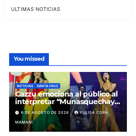
ULTIMAS NOTICIAS
You missed
NOTICIAS
SANTA CRUZ
Cazzu emociona al público al
interpretar “Munasquechay”
en su concierto en Santa
6 DE AGOSTO DE 2026
YULISA COPA
Cruz
MAMANI