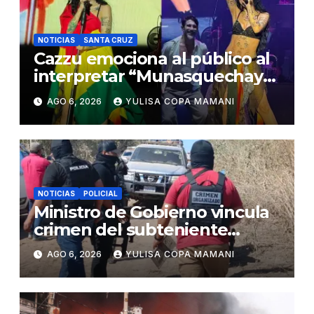
NOTICIAS
SANTA CRUZ
Cazzu emociona al público al
interpretar “Munasquechay”
en su concierto en Santa Cruz
AGO 6, 2026
YULISA COPA MAMANI
NOTICIAS
POLICIAL
Ministro de Gobierno vincula
crimen del subteniente
Salazar con la red de
AGO 6, 2026
YULISA COPA MAMANI
Sebastián Marset