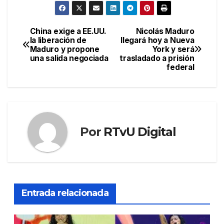
China exige a EE.UU.
Nicolás Maduro
Navegación
la liberación de
llegará hoy a Nueva
Maduro y propone
York y será
de
una salida negociada
trasladado a prisión
federal
entradas
Por
RTvU Digital
Entrada relacionada