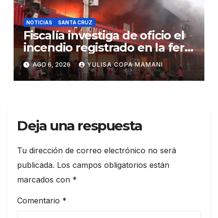
NOTICIAS
SANTA CRUZ
Fiscalía investiga de oficio el
incendio registrado en la feria
Barrio Lindo
AGO 6, 2026
YULISA COPA MAMANI
Deja una respuesta
Tu dirección de correo electrónico no será
publicada.
Los campos obligatorios están
marcados con
*
Comentario
*