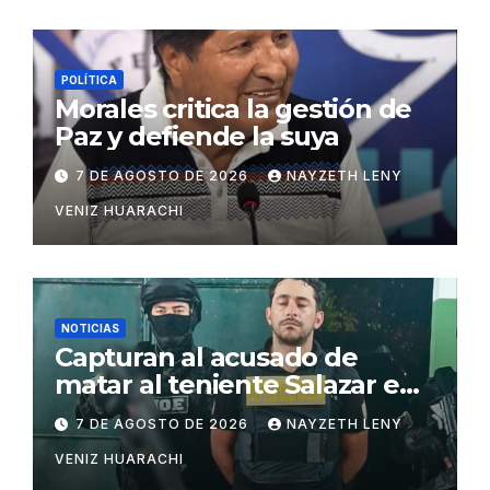
POLÍTICA
Morales critica la gestión de
Paz y defiende la suya
7 DE AGOSTO DE 2026
NAYZETH LENY
VENIZ HUARACHI
NOTICIAS
Capturan al acusado de
matar al teniente Salazar en
San Matías
7 DE AGOSTO DE 2026
NAYZETH LENY
VENIZ HUARACHI