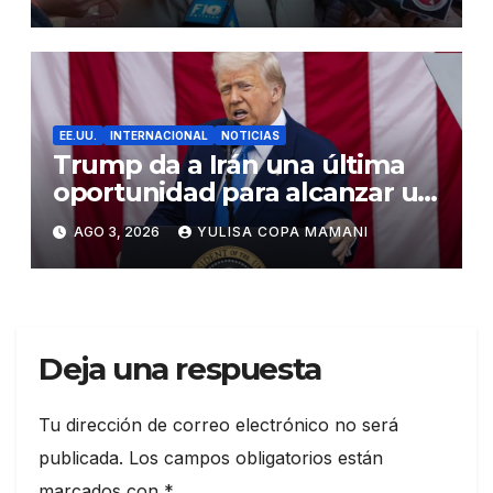
Palmasola
EE.UU.
INTERNACIONAL
NOTICIAS
Trump da a Irán una última
oportunidad para alcanzar un
acuerdo de paz
AGO 3, 2026
YULISA COPA MAMANI
Deja una respuesta
Tu dirección de correo electrónico no será
publicada.
Los campos obligatorios están
marcados con
*