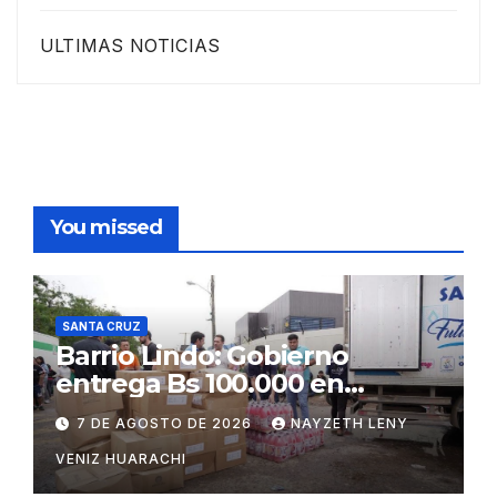
ULTIMAS NOTICIAS
You missed
SANTA CRUZ
Barrio Lindo: Gobierno
entrega Bs 100.000 en
insumos para afectados
7 DE AGOSTO DE 2026
NAYZETH LENY
VENIZ HUARACHI