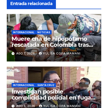
Entrada relacionada
INTERNACIONAL
NOTICIAS
Muere cría de hipopótamo
rescatada en Colombia tras
recibir atención veterinaria
AGO 7, 2026
YULISA COPA MAMANI
INTERNACIONAL
SANTA CRUZ
Investigan posible
complicidad policial en fuga
de dos reos brasileños de
AGO 5, 2026
YULISA COPA MAMANI