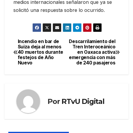
medios internacionales señalaron que ya se
solicitó una respuesta sobre lo ocurrido.
Incendio en bar de
Descarrilamiento del
Navegación
Suiza deja al menos
Tren Interoceánico
40 muertos durante
en Oaxaca activa
de
festejos de Año
emergencia con más
Nuevo
de 240 pasajeros
entradas
Por
RTvU Digital