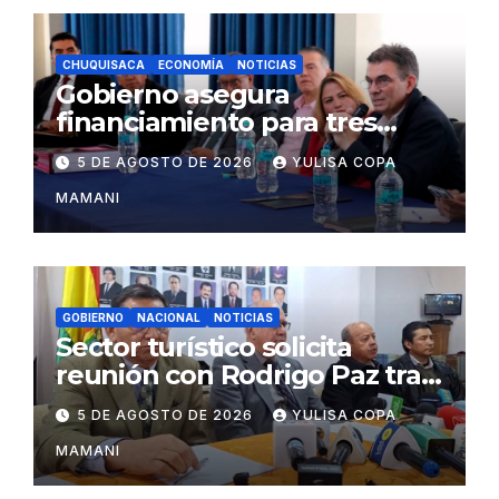
CHUQUISACA
ECONOMÍA
NOTICIAS
Gobierno asegura
financiamiento para tres
proyectos estratégicos de
5 DE AGOSTO DE 2026
YULISA COPA
Chuquisaca
MAMANI
GOBIERNO
NACIONAL
NOTICIAS
Sector turístico solicita
reunión con Rodrigo Paz tras
cambios en la administración
5 DE AGOSTO DE 2026
YULISA COPA
del turismo
MAMANI