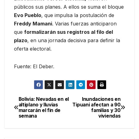
públicos sus planes. A ellos se suma el bloque
Evo Pueblo
, que impulsa la postulación de
Freddy Mamani
. Varias fuerzas anticiparon
que
formalizarán sus registros al filo del
plazo
, en una jornada decisiva para definir la
oferta electoral.
Fuente: El Deber.
Bolivia: Nevadas en el
Inundaciones en
Navegación
altiplano y lluvias
Tipuani afectan a 90
marcarán el fin de
familias y 30
de
semana
viviendas
entradas