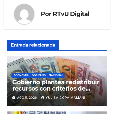
Por
RTvU Digital
Entrada relacionada
ECONOMÍA
GOBIERNO
NACIONAL
Gobierno plantea redistribuir
recursos con criterios de
eficiencia y esfuerzo fiscal
AGO 5, 2026
YULISA COPA MAMANI