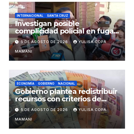
INTERNACIONAL
SANTA CRUZ
Investigan posible
complicidad policial en fuga
de dos reos brasileños de
5 DE AGOSTO DE 2026
YULISA COPA
Palmasola
MAMANI
ECONOMÍA
GOBIERNO
NACIONAL
Gobierno plantea redistribuir
recursos con criterios de
eficiencia y esfuerzo fiscal
5 DE AGOSTO DE 2026
YULISA COPA
MAMANI