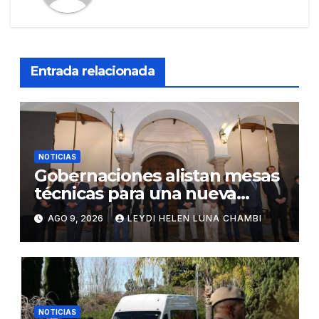
Entrada relacionada
NOTICIAS
Gobernaciones alistan mesas
técnicas para una nueva
distribución tributaria
AGO 9, 2026
LEYDI HELEN LUNA CHAMBI
NOTICIAS