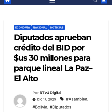
ECONOMÍA
NACIONAL
NOTICIAS
Diputados aprueban
crédito del BID por
$us 30 millones para
parque lineal La Paz–
El Alto
Por
RTvU Digital
#Asamblea
,
DIC 17, 2025
#Bolivia
,
#Diputados