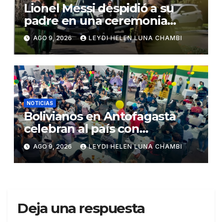
Lionel Messi despidió a su
padre en una ceremonia
íntima en Rosario
AGO 9, 2026
LEYDI HELEN LUNA CHAMBI
NOTICIAS
Bolivianos en Antofagasta
celebran al país con
gastronomía, folclore y un
AGO 9, 2026
LEYDI HELEN LUNA CHAMBI
llamado a la unidad
Deja una respuesta