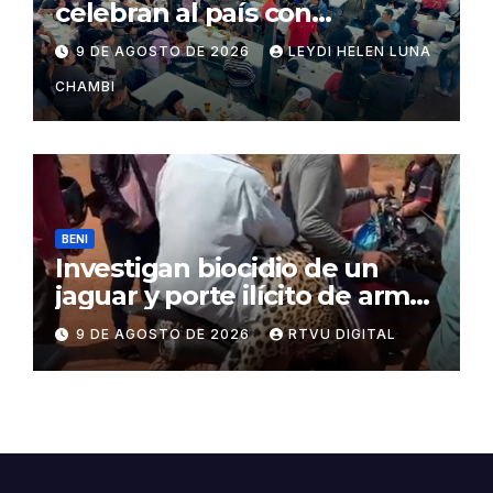
celebran al país con
gastronomía, folclore y un
9 DE AGOSTO DE 2026
LEYDI HELEN LUNA
llamado a la unidad
CHAMBI
BENI
Investigan biocidio de un
jaguar y porte ilícito de armas
en Beni
9 DE AGOSTO DE 2026
RTVU DIGITAL