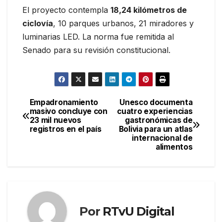
El proyecto contempla
18,24 kilómetros de
ciclovía
, 10 parques urbanos, 21 miradores y
luminarias LED. La norma fue remitida al
Senado para su revisión constitucional.
Empadronamiento
Unesco documenta
Navegación
masivo concluye con
cuatro experiencias
23 mil nuevos
gastronómicas de
de
registros en el país
Bolivia para un atlas
internacional de
entradas
alimentos
Por
RTvU Digital