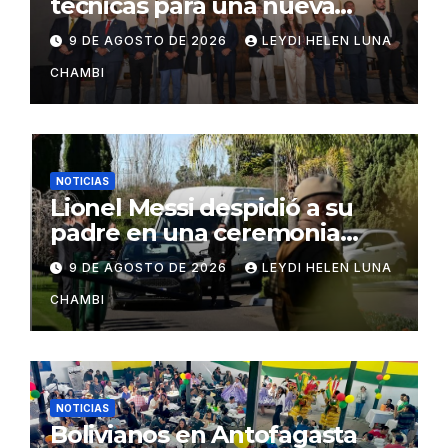
técnicas para una nueva
distribución tributaria
9 DE AGOSTO DE 2026
LEYDI HELEN LUNA
CHAMBI
NOTICIAS
Lionel Messi despidió a su
padre en una ceremonia
íntima en Rosario
9 DE AGOSTO DE 2026
LEYDI HELEN LUNA
CHAMBI
NOTICIAS
Bolivianos en Antofagasta