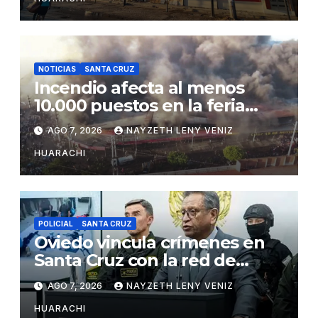
NOTICIAS
SANTA CRUZ
Incendio afecta al menos
10.000 puestos en la feria
Barrio Lindo
AGO 7, 2026
NAYZETH LENY VENIZ
HUARACHI
POLICIAL
SANTA CRUZ
Oviedo vincula crímenes en
Santa Cruz con la red de
Marset
AGO 7, 2026
NAYZETH LENY VENIZ
HUARACHI