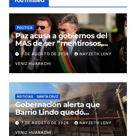
You missed
POLÍTICA
Paz acusa a gobiernos del
MAS de ser “mentirosos,
ladrones y flojos”
7 DE AGOSTO DE 2026
NAYZETH LENY
VENIZ HUARACHI
NOTICIAS
SANTA CRUZ
Gobernación alerta que
Barrio Lindo quedó
inutilizable
7 DE AGOSTO DE 2026
NAYZETH LENY
VENIZ HUARACHI