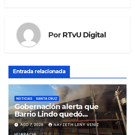
entradas
Por
RTvU Digital
Entrada relacionada
NOTICIAS
SANTA CRUZ
Gobernación alerta que
Barrio Lindo quedó
inutilizable
AGO 7, 2026
NAYZETH LENY VENIZ
HUARACHI