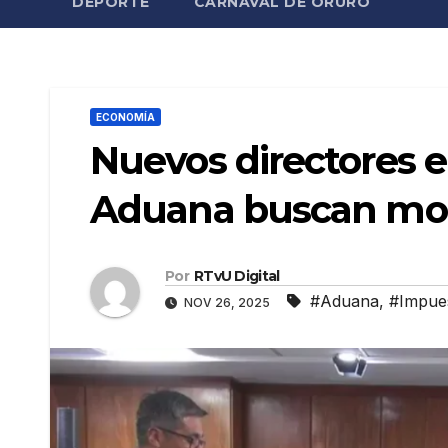
DEPORTE
CARNAVAL DE ORURO
ECONOMÍA
Nuevos directores 
Aduana buscan mod
Por
RTvU Digital
#Aduana
,
#Impue
NOV 26, 2025