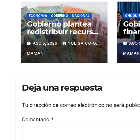
ECONOMÍA
GOBIERNO
NACIONAL
CHUQUI
Gobierno plantea
Gobi
redistribuir recursos
fina
con criterios de
tres
AGO 5, 2026
YULISA COPA
AGO 
eficiencia y
estr
esfuerzo fiscal
Chu
MAMANI
MAMAN
Deja una respuesta
Tu dirección de correo electrónico no será publi
Comentario
*