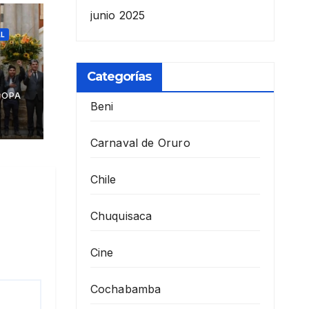
junio 2025
L
Categorías
nión
COPA
 en
Beni
Carnaval de Oruro
Chile
Chuquisaca
Cine
Cochabamba