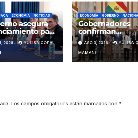
SACA
ECONOMÍA
NOTICIAS
ECONOMÍA
GOBIERNO
NACIONA
erno asegura
Gobernadores
nciamiento para
confirman
 proyectos
asistencia a reu
5, 2026
YULISA COPA
AGO 3, 2026
YULISA 
atégicos de
con Rodrigo Paz
quisaca
Sucre
I
MAMANI
cada.
Los campos obligatorios están marcados con
*