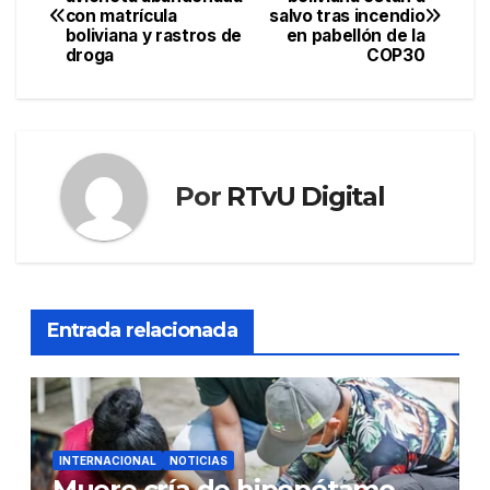
con matrícula
salvo tras incendio
de
boliviana y rastros de
en pabellón de la
droga
COP30
entradas
Por
RTvU Digital
Entrada relacionada
INTERNACIONAL
NOTICIAS
Muere cría de hipopótamo