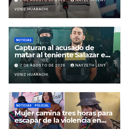
VENIZ HUARACHI
NOTICIAS
Capturan al acusado de
matar al teniente Salazar en
San Matías
7 DE AGOSTO DE 2026
NAYZETH LENY
VENIZ HUARACHI
NOTICIAS
POLICIAL
Mujer camina tres horas para
escapar de la violencia en
Potosí