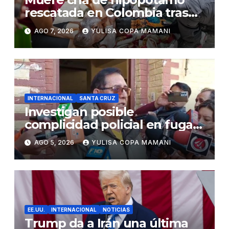
rescatada en Colombia tras
recibir atención veterinaria
AGO 7, 2026
YULISA COPA MAMANI
INTERNACIONAL
SANTA CRUZ
Investigan posible
complicidad policial en fuga
de dos reos brasileños de
AGO 5, 2026
YULISA COPA MAMANI
Palmasola
EE.UU.
INTERNACIONAL
NOTICIAS
Trump da a Irán una última