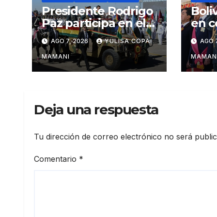
Presidente Rodrigo
Boli
Paz participa en el
en c
aniversario de las
regi
AGO 7, 2026
YULISA COPA
AGO 7
Fuerzas Armadas
cárt
narc
MAMANI
MAMAN
Deja una respuesta
Tu dirección de correo electrónico no será publi
Comentario
*