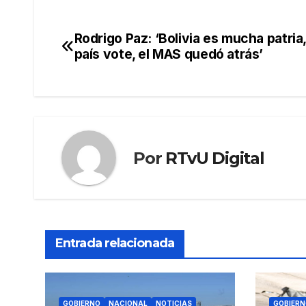
Rodrigo Paz: ‘Bolivia es mucha patria,
Navegación
país vote, el MAS quedó atrás’
de
entradas
Por
RTvU Digital
Entrada relacionada
GOBIERNO
NACIONAL
NOTICIAS
GOBIERN