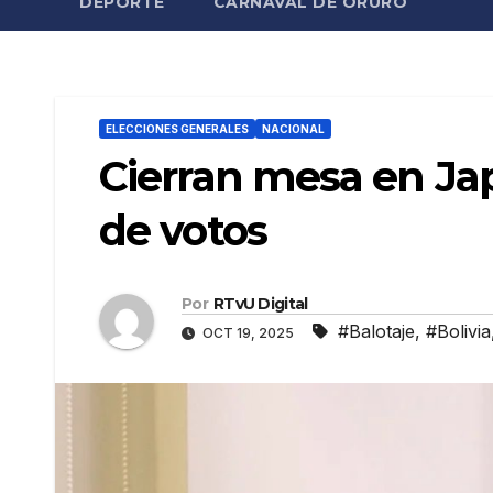
DEPORTE
CARNAVAL DE ORURO
ELECCIONES GENERALES
NACIONAL
Cierran mesa en Ja
de votos
Por
RTvU Digital
#Balotaje
,
#Bolivia
OCT 19, 2025