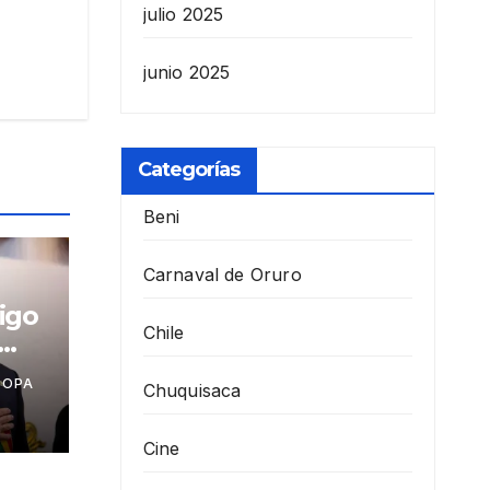
julio 2025
junio 2025
Categorías
Beni
Carnaval de Oruro
igo
Chile
COPA
Chuquisaca
as
Cine