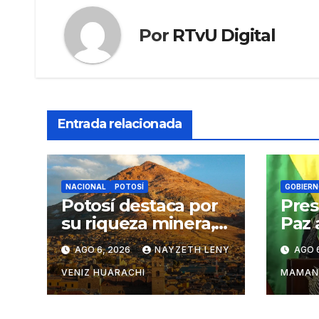
Por
RTvU Digital
Entrada relacionada
NACIONAL
POTOSÍ
GOBIERN
Potosí destaca por
Pres
su riqueza minera,
Paz 
turística y
pers
AGO 6, 2026
NAYZETH LENY
AGO 
productiva
cont
del 
VENIZ HUARACHI
MAMAN