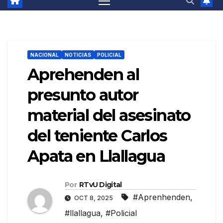
NACIONAL
NOTICIAS
POLICIAL
Aprehenden al
presunto autor
material del asesinato
del teniente Carlos
Apata en Llallagua
Por
RTvU Digital
#Aprenhenden
,
OCT 8, 2025
#llallagua
,
#Policial