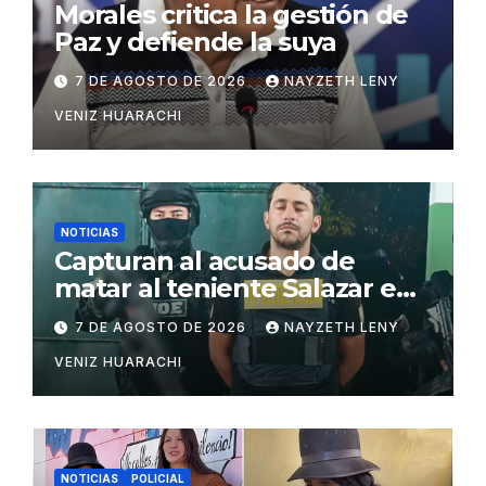
Morales critica la gestión de
Paz y defiende la suya
7 DE AGOSTO DE 2026
NAYZETH LENY
VENIZ HUARACHI
NOTICIAS
Capturan al acusado de
matar al teniente Salazar en
San Matías
7 DE AGOSTO DE 2026
NAYZETH LENY
VENIZ HUARACHI
NOTICIAS
POLICIAL