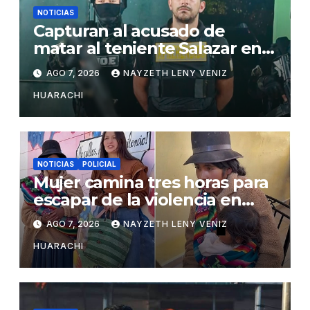
NOTICIAS
Capturan al acusado de
matar al teniente Salazar en
San Matías
AGO 7, 2026
NAYZETH LENY VENIZ
HUARACHI
NOTICIAS
POLICIAL
Mujer camina tres horas para
escapar de la violencia en
Potosí
AGO 7, 2026
NAYZETH LENY VENIZ
HUARACHI