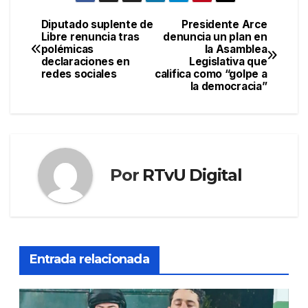
Diputado suplente de
Presidente Arce
Navegación
Libre renuncia tras
denuncia un plan en
polémicas
la Asamblea
de
declaraciones en
Legislativa que
redes sociales
califica como “golpe a
entradas
la democracia”
Por
RTvU Digital
Entrada relacionada