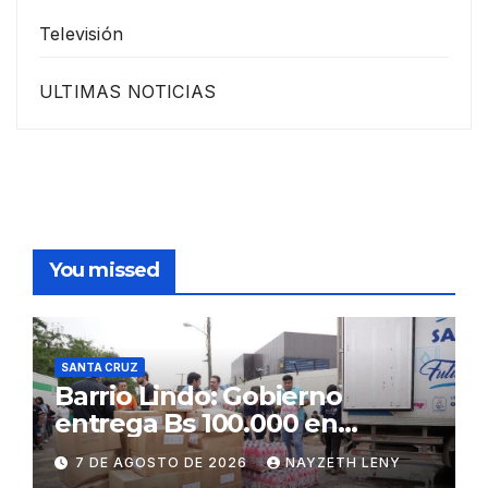
Televisión
ULTIMAS NOTICIAS
You missed
SANTA CRUZ
Barrio Lindo: Gobierno
entrega Bs 100.000 en
insumos para afectados
7 DE AGOSTO DE 2026
NAYZETH LENY