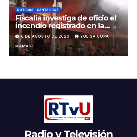
NOTICIAS
SANTA CRUZ
Fiscalía investiga de oficio el
incendio registrado en la
feria Barrio Lindo
6 DE AGOSTO DE 2026
YULISA COPA
MAMANI
Radio y Televisión