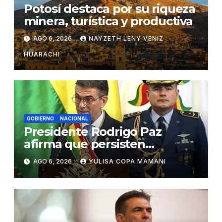
Potosí destaca por su riqueza
minera, turística y productiva
AGO 6, 2026
NAYZETH LENY VENIZ
HUARACHI
GOBIERNO
NACIONAL
Presidente Rodrigo Paz
afirma que persisten
amenazas contra la
AGO 6, 2026
YULISA COPA MAMANI
estabilidad del país