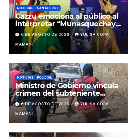
NOTICIAS
SANTA CRUZ
Cazzu emociona al público al
interpretar “Munasquechay”
en su concierto en Santa
6 DE AGOSTO DE 2026
YULISA COPA
Cruz
MAMANI
NOTICIAS
POLICIAL
Ministro de Gobierno vincula
crimen del subteniente
Salazar con la red de
6 DE AGOSTO DE 2026
YULISA COPA
Sebastián Marset
MAMANI