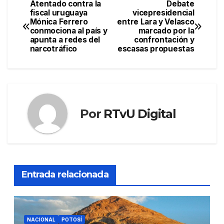
Atentado contra la
Debate
Navegación
fiscal uruguaya
vicepresidencial
Mónica Ferrero
entre Lara y Velasco
de
conmociona al país y
marcado por la
apunta a redes del
confrontación y
entradas
narcotráfico
escasas propuestas
Por
RTvU Digital
Entrada relacionada
NACIONAL
POTOSÍ