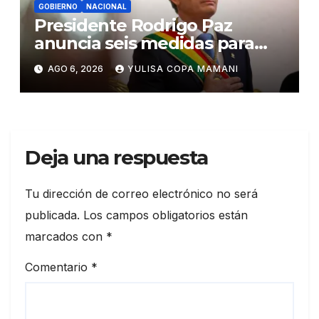
GOBIERNO
NACIONAL
Presidente Rodrigo Paz
anuncia seis medidas para
impulsar reformas en Bolivia
AGO 6, 2026
YULISA COPA MAMANI
Deja una respuesta
Tu dirección de correo electrónico no será
publicada.
Los campos obligatorios están
marcados con
*
Comentario
*