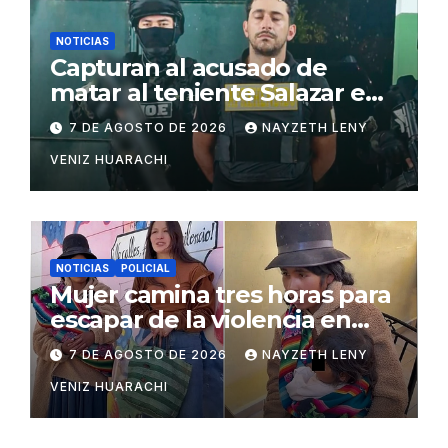
NOTICIAS
Capturan al acusado de
matar al teniente Salazar en
San Matías
7 DE AGOSTO DE 2026
NAYZETH LENY
VENIZ HUARACHI
NOTICIAS
POLICIAL
Mujer camina tres horas para
escapar de la violencia en
Potosí
7 DE AGOSTO DE 2026
NAYZETH LENY
VENIZ HUARACHI