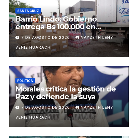
SANTA CRUZ
Barrio Lindo: Gobierno
entrega Bs 100.000 en
insumos para afectados
7 DE AGOSTO DE 2026
NAYZETH LENY
VENIZ HUARACHI
POLÍTICA
Morales critica la gestión de
Paz y defiende la suya
7 DE AGOSTO DE 2026
NAYZETH LENY
VENIZ HUARACHI