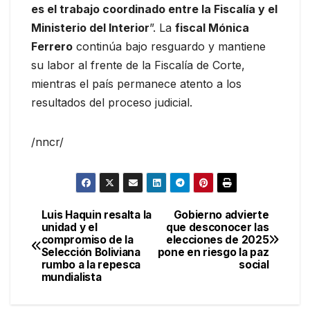
es el trabajo coordinado entre la Fiscalía y el
Ministerio del Interior
”. La
fiscal Mónica
Ferrero
continúa bajo resguardo y mantiene
su labor al frente de la Fiscalía de Corte,
mientras el país permanece atento a los
resultados del proceso judicial.
/nncr/
Luis Haquin resalta la
Gobierno advierte
Navegación
unidad y el
que desconocer las
compromiso de la
elecciones de 2025
de
Selección Boliviana
pone en riesgo la paz
rumbo a la repesca
social
entradas
mundialista