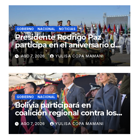
GOBIERNO
NACIONAL
NOTICIAS
Presidente Rodrigo Paz
participa en el aniversario de
las Fuerzas Armadas
AGO 7, 2026
YULISA COPA MAMANI
GOBIERNO
NACIONAL
Bolivia participará en
coalición regional contra los
cárteles del narcotráfico
AGO 7, 2026
YULISA COPA MAMANI