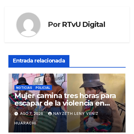
Por
RTvU Digital
Entrada relacionada
NOTICIAS
POLICIAL
Mujer camina tres horas para
escapar de la violencia en
Potosí
AGO 7, 2026
NAYZETH LENY VENIZ
HUARACHI