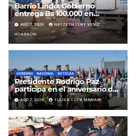
Barrio Lindo: Gobierno
entrega Bs 100.000 en
insumos para afectados
AGO 7, 2026
NAYZETH LENY VENIZ
HUARACHI
GOBIERNO
NACIONAL
NOTICIAS
Presidente Rodrigo Paz
participa en el aniversario de
las Fuerzas Armadas
AGO 7, 2026
YULISA COPA MAMANI