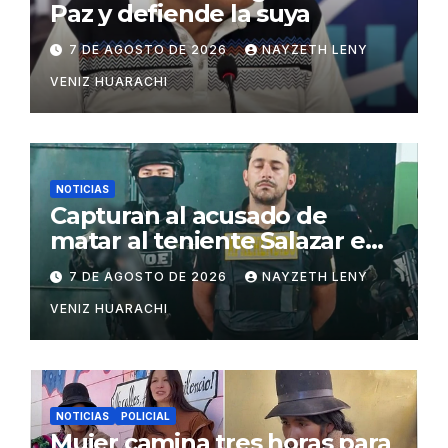
Paz y defiende la suya
7 DE AGOSTO DE 2026
NAYZETH LENY
VENIZ HUARACHI
NOTICIAS
Capturan al acusado de
matar al teniente Salazar en
San Matías
7 DE AGOSTO DE 2026
NAYZETH LENY
VENIZ HUARACHI
NOTICIAS
POLICIAL
Mujer camina tres horas para