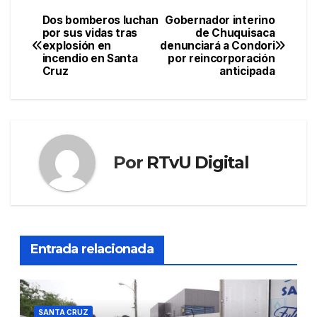
Dos bomberos luchan
Gobernador interino
Navegación
por sus vidas tras
de Chuquisaca
explosión en
denunciará a Condori
de
incendio en Santa
por reincorporación
Cruz
anticipada
entradas
Por
RTvU Digital
Entrada relacionada
SANTA CRUZ