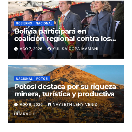
GOBIERNO
NACIONAL
Bolivia participará en
coalición regional contra los
cárteles del narcotráfico
AGO 7, 2026
YULISA COPA MAMANI
NACIONAL
POTOSÍ
Potosí destaca por su riqueza
minera, turística y productiva
AGO 6, 2026
NAYZETH LENY VENIZ
HUARACHI