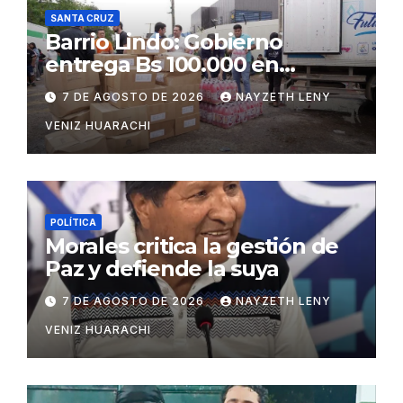
SANTA CRUZ
Barrio Lindo: Gobierno
entrega Bs 100.000 en
insumos para afectados
7 DE AGOSTO DE 2026
NAYZETH LENY
VENIZ HUARACHI
POLÍTICA
Morales critica la gestión de
Paz y defiende la suya
7 DE AGOSTO DE 2026
NAYZETH LENY
VENIZ HUARACHI