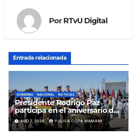
Por
RTvU Digital
Entrada relacionada
GOBIERNO
NACIONAL
NOTICIAS
Presidente Rodrigo Paz
participa en el aniversario de
las Fuerzas Armadas
AGO 7, 2026
YULISA COPA MAMANI