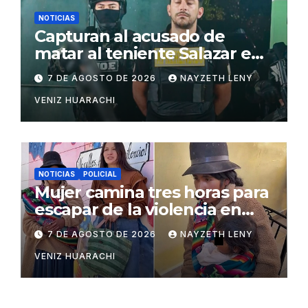
NOTICIAS
Capturan al acusado de
matar al teniente Salazar en
San Matías
7 DE AGOSTO DE 2026
NAYZETH LENY
VENIZ HUARACHI
NOTICIAS
POLICIAL
Mujer camina tres horas para
escapar de la violencia en
Potosí
7 DE AGOSTO DE 2026
NAYZETH LENY
VENIZ HUARACHI