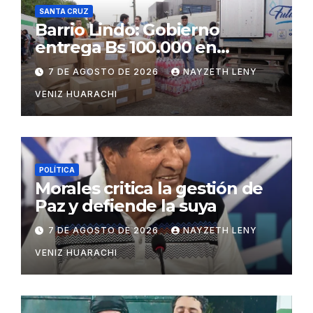
SANTA CRUZ
Barrio Lindo: Gobierno
entrega Bs 100.000 en
insumos para afectados
7 DE AGOSTO DE 2026
NAYZETH LENY
VENIZ HUARACHI
POLÍTICA
Morales critica la gestión de
Paz y defiende la suya
7 DE AGOSTO DE 2026
NAYZETH LENY
VENIZ HUARACHI