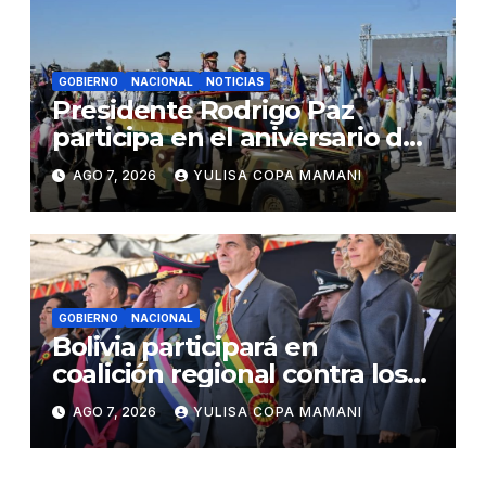
GOBIERNO
NACIONAL
NOTICIAS
Presidente Rodrigo Paz
participa en el aniversario de
las Fuerzas Armadas
AGO 7, 2026
YULISA COPA MAMANI
GOBIERNO
NACIONAL
Bolivia participará en
coalición regional contra los
cárteles del narcotráfico
AGO 7, 2026
YULISA COPA MAMANI