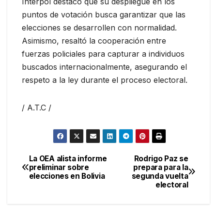
Interpol destacó que su despliegue en los
puntos de votación busca garantizar que las
elecciones se desarrollen con normalidad.
Asimismo, resaltó la cooperación entre
fuerzas policiales para capturar a individuos
buscados internacionalmente, asegurando el
respeto a la ley durante el proceso electoral.
/ A.T.C /
La OEA alista informe
Rodrigo Paz se
Navegación
preliminar sobre
prepara para la
elecciones en Bolivia
segunda vuelta
de
electoral
entradas