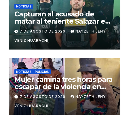
NOTICIAS
Capturan al acusado de
matar al teniente Salazar en
San Matías
7 DE AGOSTO DE 2026
NAYZETH LENY
VENIZ HUARACHI
NOTICIAS
POLICIAL
Mujer camina tres horas para
escapar de la violencia en
Potosí
7 DE AGOSTO DE 2026
NAYZETH LENY
VENIZ HUARACHI