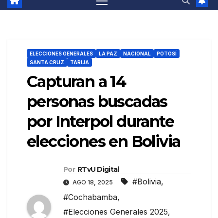
ELECCIONES GENERALES
LA PAZ
NACIONAL
POTOSÍ
SANTA CRUZ
TARIJA
Capturan a 14
personas buscadas
por Interpol durante
elecciones en Bolivia
Por
RTvU Digital
#Bolivia
,
AGO 18, 2025
#Cochabamba
,
#Elecciones Generales 2025
,