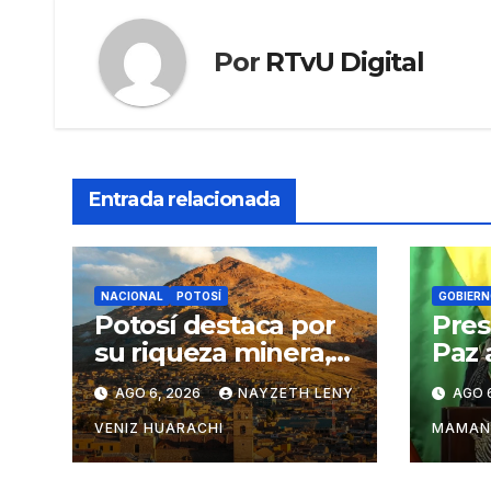
Por
RTvU Digital
Entrada relacionada
NACIONAL
POTOSÍ
GOBIERN
Potosí destaca por
Pres
su riqueza minera,
Paz 
turística y
pers
AGO 6, 2026
NAYZETH LENY
AGO 
productiva
cont
del 
VENIZ HUARACHI
MAMAN