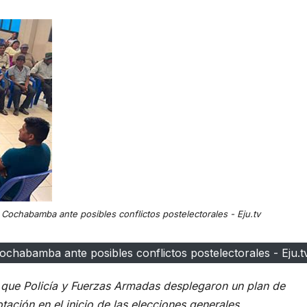
 Cochabamba ante posibles conflictos postelectorales - Eju.tv
ochabamba ante posibles conflictos postelectorales - Eju.t
ó que Policía y Fuerzas Armadas desplegaron un plan de
tación en el inicio de las elecciones generales.