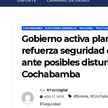
DEPORTE
CARNAVAL DE ORURO
COCHABAMBA
ELECCIONES GENERALES
NACIONAL
POLÍTIC
Gobierno activa pla
refuerza seguridad 
ante posibles distur
Cochabamba
Por
RTvU Digital
#Bolivia
,
#Cochab
AGO 17, 2025
#Seguridad