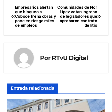
Empresarios alertan
Comunidades de Nor
Navegación
que bloqueo a
Lípez vetan ingreso
Coboce frena obras y
de legisladores que
de
pone en riesgo miles
aprobaron contrato
de empleos
de litio
entradas
Por
RTvU Digital
Entrada relacionada