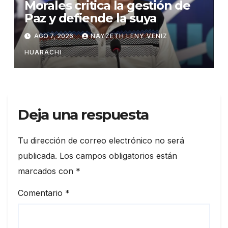
Morales critica la gestión de
Paz y defiende la suya
AGO 7, 2026
NAYZETH LENY VENIZ
HUARACHI
Deja una respuesta
Tu dirección de correo electrónico no será
publicada.
Los campos obligatorios están
marcados con
*
Comentario
*