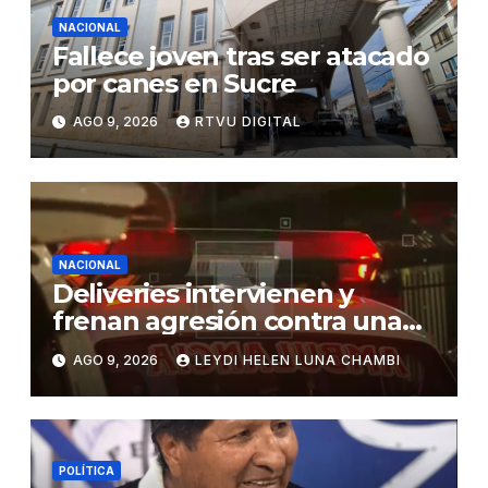
NACIONAL
Fallece joven tras ser atacado
por canes en Sucre
AGO 9, 2026
RTVU DIGITAL
NACIONAL
Deliveries intervienen y
frenan agresión contra una
mujer en Santa Cruz
AGO 9, 2026
LEYDI HELEN LUNA CHAMBI
POLÍTICA