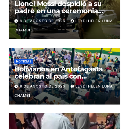
Lionel Messi despidió a su
padre en una ceremonia
íntima en Rosario
9 DE AGOSTO DE 2026
LEYDI HELEN LUNA
CHAMBI
NOTICIAS
Bolivianos en Antofagasta
celebran al país con
gastronomía, folclore y un
9 DE AGOSTO DE 2026
LEYDI HELEN LUNA
llamado a la unidad
CHAMBI