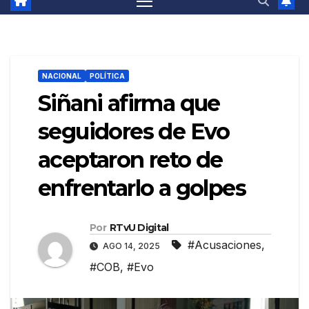
NACIONAL
POLÍTICA
Siñani afirma que
seguidores de Evo
aceptaron reto de
enfrentarlo a golpes
Por
RTvU Digital
#Acusaciones
,
AGO 14, 2025
#COB
,
#Evo