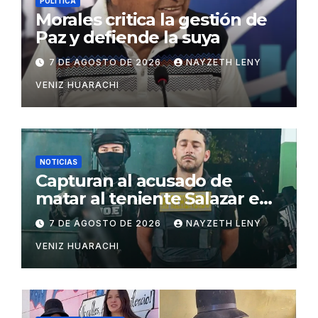
POLÍTICA
Morales critica la gestión de
Paz y defiende la suya
7 DE AGOSTO DE 2026
NAYZETH LENY
VENIZ HUARACHI
NOTICIAS
Capturan al acusado de
matar al teniente Salazar en
San Matías
7 DE AGOSTO DE 2026
NAYZETH LENY
VENIZ HUARACHI