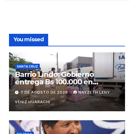
You missed
SANTA CRUZ
Barrio Lindo: Gobierno
entrega Bs 100.000 en
insumos para afectados
7 DE AGOSTO DE 2026
NAYZETH LENY
VENIZ HUARACHI