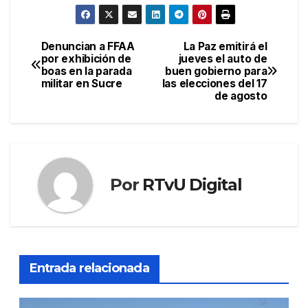
Denuncian a FFAA
La Paz emitirá el
Navegación
por exhibición de
jueves el auto de
boas en la parada
buen gobierno para
de
militar en Sucre
las elecciones del 17
de agosto
entradas
Por
RTvU Digital
Entrada relacionada