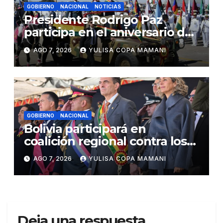
GOBIERNO
NACIONAL
NOTICIAS
Presidente Rodrigo Paz
participa en el aniversario de
las Fuerzas Armadas
AGO 7, 2026
YULISA COPA MAMANI
GOBIERNO
NACIONAL
Bolivia participará en
coalición regional contra los
cárteles del narcotráfico
AGO 7, 2026
YULISA COPA MAMANI
Deja una respuesta