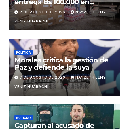
entrega Bs 100.000 en
insumos para afectados
7 DE AGOSTO DE 2026
NAYZETH LENY
VENIZ HUARACHI
POLÍTICA
Morales critica la gestión de
Paz y defiende la suya
7 DE AGOSTO DE 2026
NAYZETH LENY
VENIZ HUARACHI
NOTICIAS
Capturan al acusado de