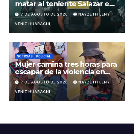
matar al teniente Salazar en
San Matías
7 DE AGOSTO DE 2026
NAYZETH LENY
VENIZ HUARACHI
NOTICIAS
POLICIAL
Mujer camina tres horas para
escapar de la violencia en
Potosí
7 DE AGOSTO DE 2026
NAYZETH LENY
VENIZ HUARACHI