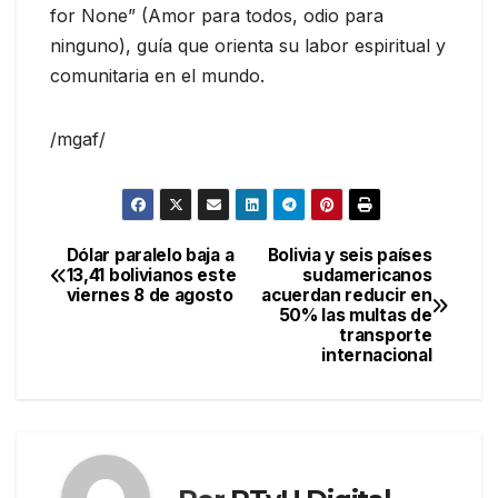
for None” (Amor para todos, odio para
ninguno), guía que orienta su labor espiritual y
comunitaria en el mundo.
/mgaf/
Dólar paralelo baja a
Bolivia y seis países
Navegación
13,41 bolivianos este
sudamericanos
viernes 8 de agosto
acuerdan reducir en
de
50% las multas de
transporte
entradas
internacional