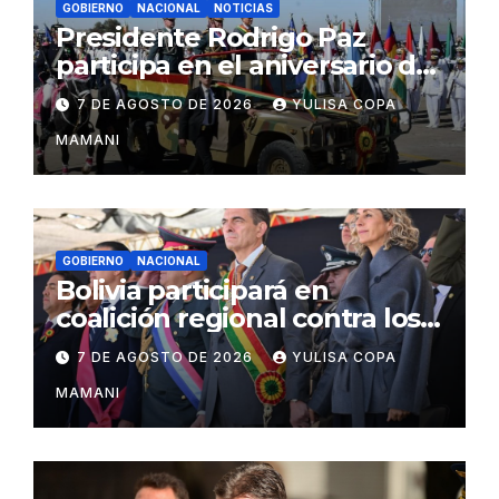
GOBIERNO
NACIONAL
NOTICIAS
Presidente Rodrigo Paz
participa en el aniversario de
las Fuerzas Armadas
7 DE AGOSTO DE 2026
YULISA COPA
MAMANI
GOBIERNO
NACIONAL
Bolivia participará en
coalición regional contra los
cárteles del narcotráfico
7 DE AGOSTO DE 2026
YULISA COPA
MAMANI