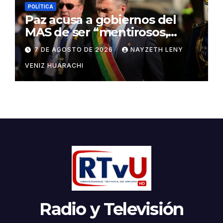
POLÍTICA
Paz acusa a gobiernos del
MAS de ser “mentirosos,
ladrones y flojos”
7 DE AGOSTO DE 2026
NAYZETH LENY
VENIZ HUARACHI
Radio y Televisión