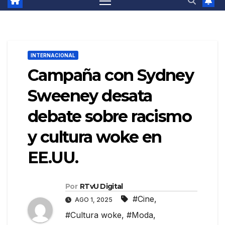
INTERNACIONAL
Campaña con Sydney
Sweeney desata
debate sobre racismo
y cultura woke en
EE.UU.
Por
RTvU Digital
#Cine
,
AGO 1, 2025
#Cultura woke
,
#Moda
,