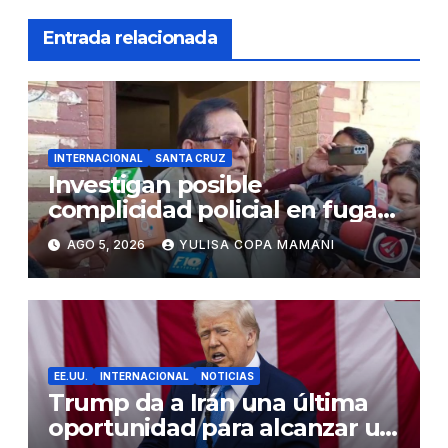
Entrada relacionada
INTERNACIONAL
SANTA CRUZ
Investigan posible
complicidad policial en fuga
de dos reos brasileños de
AGO 5, 2026
YULISA COPA MAMANI
Palmasola
EE.UU.
INTERNACIONAL
NOTICIAS
Trump da a Irán una última
oportunidad para alcanzar un