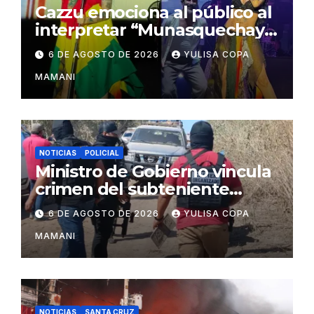
Cazzu emociona al público al
interpretar “Munasquechay”
en su concierto en Santa
6 DE AGOSTO DE 2026
YULISA COPA
Cruz
MAMANI
NOTICIAS
POLICIAL
Ministro de Gobierno vincula
crimen del subteniente
Salazar con la red de
6 DE AGOSTO DE 2026
YULISA COPA
Sebastián Marset
MAMANI
NOTICIAS
SANTA CRUZ