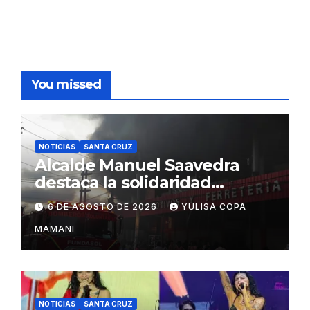
You missed
NOTICIAS
SANTA CRUZ
Alcalde Manuel Saavedra
destaca la solidaridad
durante la emergencia en
6 DE AGOSTO DE 2026
YULISA COPA
Barrio Lindo
MAMANI
NOTICIAS
SANTA CRUZ