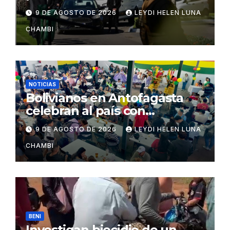
íntima en Rosario
9 DE AGOSTO DE 2026
LEYDI HELEN LUNA
CHAMBI
NOTICIAS
Bolivianos en Antofagasta
celebran al país con
gastronomía, folclore y un
9 DE AGOSTO DE 2026
LEYDI HELEN LUNA
llamado a la unidad
CHAMBI
BENI
Investigan biocidio de un