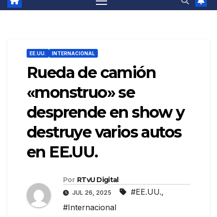
EE.UU.
INTERNACIONAL
Rueda de camión
«monstruo» se
desprende en show y
destruye varios autos
en EE.UU.
Por
RTvU Digital
#EE.UU.
,
JUL 26, 2025
#Internacional