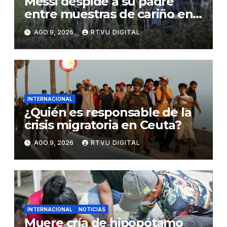
Messi despide a su padre
entre muestras de cariño en
Rosario
AGO 9, 2026
RTVU DIGITAL
INTERNACIONAL
¿Quién es responsable de la
crisis migratoria en Ceuta?
AGO 9, 2026
RTVU DIGITAL
INTERNACIONAL
NOTICIAS
Muere cría de hipopótamo