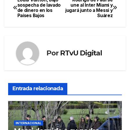
Navegación
sospecha de lavado
une al Inter Miami y
de dinero en los
jugará junto a Messi y
de
Países Bajos
Suárez
entradas
Por
RTvU Digital
Entrada relacionada
INTERNACIONAL