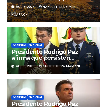
AGO 6, 2026
NAYZETH LENY VENIZ
HUARACHI
GOBIERNO
NACIONAL
Presidente Rodrigo Paz
afirma que persisten
amenazas contra la
AGO 6, 2026
YULISA COPA MAMANI
estabilidad del país
GOBIERNO
NACIONAL
Presidente Rodrigo Paz