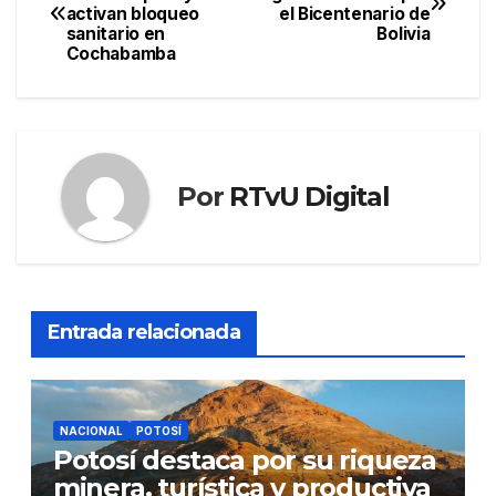
activan bloqueo
el Bicentenario de
de
sanitario en
Bolivia
Cochabamba
entradas
Por
RTvU Digital
Entrada relacionada
NACIONAL
POTOSÍ
Potosí destaca por su riqueza
minera, turística y productiva