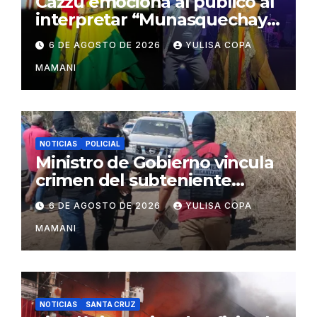
Cazzu emociona al público al
interpretar “Munasquechay”
en su concierto en Santa
6 DE AGOSTO DE 2026
YULISA COPA
Cruz
MAMANI
NOTICIAS
POLICIAL
Ministro de Gobierno vincula
crimen del subteniente
Salazar con la red de
6 DE AGOSTO DE 2026
YULISA COPA
Sebastián Marset
MAMANI
NOTICIAS
SANTA CRUZ