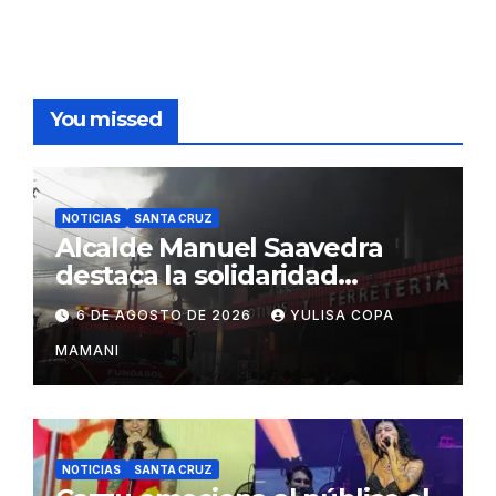
You missed
NOTICIAS
SANTA CRUZ
Alcalde Manuel Saavedra
destaca la solidaridad
durante la emergencia en
6 DE AGOSTO DE 2026
YULISA COPA
Barrio Lindo
MAMANI
NOTICIAS
SANTA CRUZ