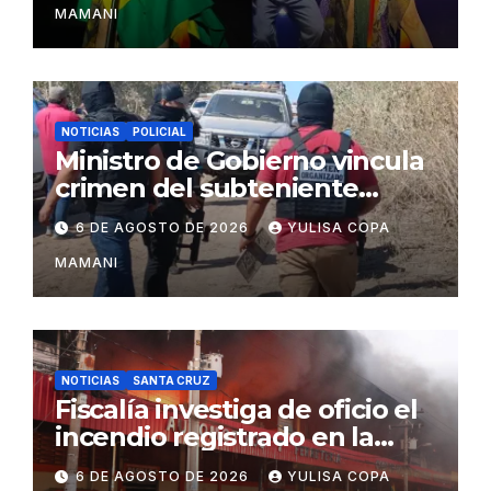
MAMANI
NOTICIAS
POLICIAL
Ministro de Gobierno vincula
crimen del subteniente
Salazar con la red de
6 DE AGOSTO DE 2026
YULISA COPA
Sebastián Marset
MAMANI
NOTICIAS
SANTA CRUZ
Fiscalía investiga de oficio el
incendio registrado en la
feria Barrio Lindo
6 DE AGOSTO DE 2026
YULISA COPA