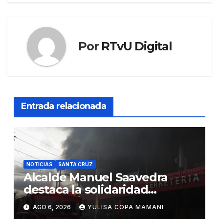
Por
RTvU Digital
Entrada relacionada
NOTICIAS
SANTA CRUZ
Alcalde Manuel Saavedra
destaca la solidaridad
durante la emergencia en
AGO 6, 2026
YULISA COPA MAMANI
Barrio Lindo