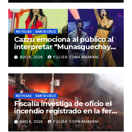
NOTICIAS
SANTA CRUZ
Cazzu emociona al público al
interpretar “Munasquechay”
en su concierto en Santa Cruz
AGO 6, 2026
YULISA COPA MAMANI
NOTICIAS
SANTA CRUZ
Fiscalía investiga de oficio el
incendio registrado en la feria
Barrio Lindo
AGO 6, 2026
YULISA COPA MAMANI