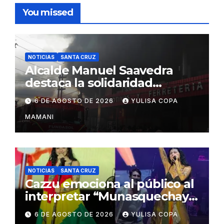
You missed
NOTICIAS
SANTA CRUZ
Alcalde Manuel Saavedra
destaca la solidaridad
durante la emergencia en
6 DE AGOSTO DE 2026
YULISA COPA
Barrio Lindo
MAMANI
NOTICIAS
SANTA CRUZ
Cazzu emociona al público al
interpretar “Munasquechay”
en su concierto en Santa
6 DE AGOSTO DE 2026
YULISA COPA
Cruz