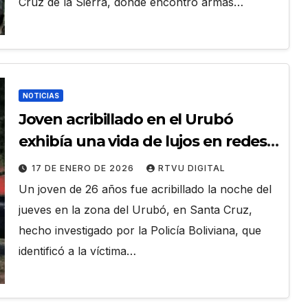
Cruz de la Sierra, donde encontró armas…
NOTICIAS
Joven acribillado en el Urubó
exhibía una vida de lujos en redes
sociales bajo otro nombre
17 DE ENERO DE 2026
RTVU DIGITAL
Un joven de 26 años fue acribillado la noche del
jueves en la zona del Urubó, en Santa Cruz,
hecho investigado por la Policía Boliviana, que
identificó a la víctima…