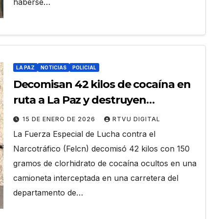
haberse…
LA PAZ
NOTICIAS
POLICIAL
Decomisan 42 kilos de cocaína en
ruta a La Paz y destruyen
laboratorio en Villa Tunari
15 DE ENERO DE 2026
RTVU DIGITAL
La Fuerza Especial de Lucha contra el
Narcotráfico (Felcn) decomisó 42 kilos con 150
gramos de clorhidrato de cocaína ocultos en una
camioneta interceptada en una carretera del
departamento de…