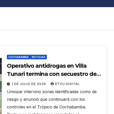
COCHABAMBA
NOTICIAS
Operativo antidrogas en Villa
Tunari termina con secuestro de
armas y destrucción de fábricas de
1 DE JULIO DE 2026
RTVU DIGITAL
droga
Umopar intervino zonas identificadas como de
riesgo y anunció que continuará con los
controles en el Trópico de Cochabamba.