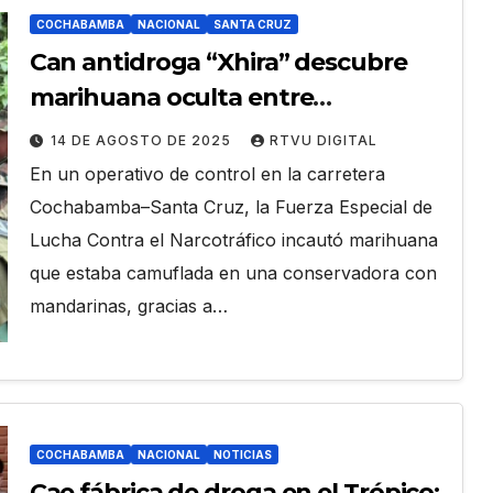
COCHABAMBA
NACIONAL
SANTA CRUZ
Can antidroga “Xhira” descubre
marihuana oculta entre
mandarinas
14 DE AGOSTO DE 2025
RTVU DIGITAL
En un operativo de control en la carretera
Cochabamba–Santa Cruz, la Fuerza Especial de
Lucha Contra el Narcotráfico incautó marihuana
que estaba camuflada en una conservadora con
mandarinas, gracias a…
COCHABAMBA
NACIONAL
NOTICIAS
Cae fábrica de droga en el Trópico: