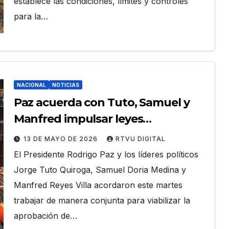
establece las condiciones, límites y controles
para la…
NACIONAL
NOTICIAS
Paz acuerda con Tuto, Samuel y
Manfred impulsar leyes
estructurales y reformas
13 DE MAYO DE 2026
RTVU DIGITAL
económicas en la ALP
El Presidente Rodrigo Paz y los líderes políticos
Jorge Tuto Quiroga, Samuel Doria Medina y
Manfred Reyes Villa acordaron este martes
trabajar de manera conjunta para viabilizar la
aprobación de…