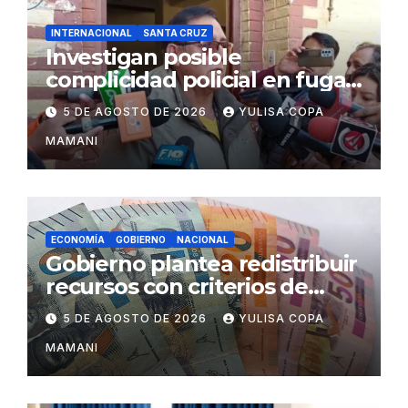
INTERNACIONAL
SANTA CRUZ
Investigan posible
complicidad policial en fuga
de dos reos brasileños de
5 DE AGOSTO DE 2026
YULISA COPA
Palmasola
MAMANI
ECONOMÍA
GOBIERNO
NACIONAL
Gobierno plantea redistribuir
recursos con criterios de
eficiencia y esfuerzo fiscal
5 DE AGOSTO DE 2026
YULISA COPA
MAMANI