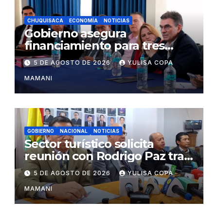
CHUQUISACA
ECONOMÍA
NOTICIAS
Gobierno asegura
financiamiento para tres
proyectos estratégicos de
5 DE AGOSTO DE 2026
YULISA COPA
Chuquisaca
MAMANI
GOBIERNO
NACIONAL
NOTICIAS
Sector turístico solicita
reunión con Rodrigo Paz tras
cambios en la administración
5 DE AGOSTO DE 2026
YULISA COPA
del turismo
MAMANI