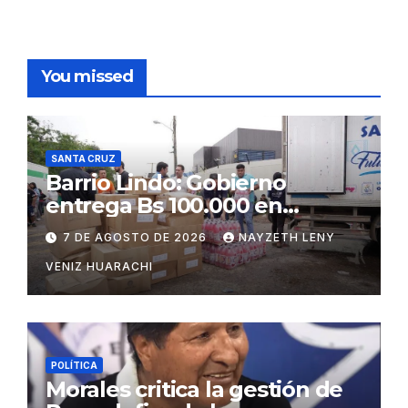
You missed
SANTA CRUZ
Barrio Lindo: Gobierno
entrega Bs 100.000 en
insumos para afectados
7 DE AGOSTO DE 2026
NAYZETH LENY
VENIZ HUARACHI
POLÍTICA
Morales critica la gestión de