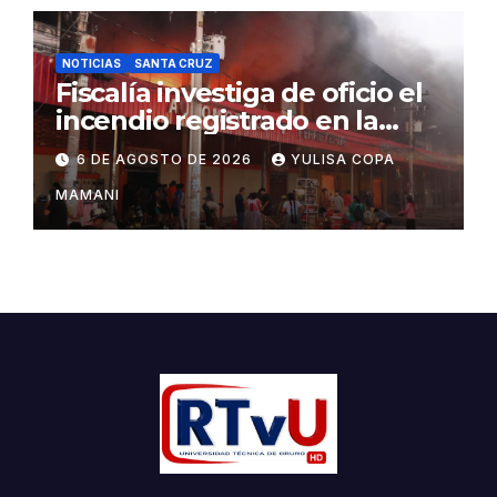
NOTICIAS
SANTA CRUZ
Fiscalía investiga de oficio el
incendio registrado en la
feria Barrio Lindo
6 DE AGOSTO DE 2026
YULISA COPA
MAMANI