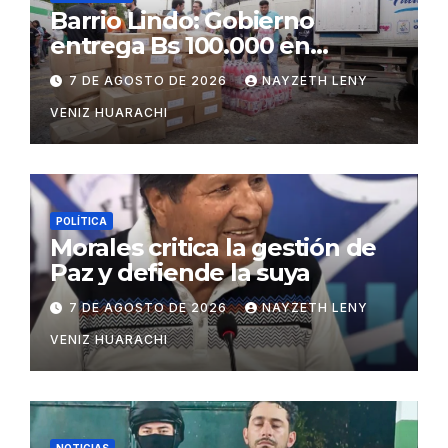
Barrio Lindo: Gobierno
entrega Bs 100.000 en
insumos para afectados
7 DE AGOSTO DE 2026
NAYZETH LENY
VENIZ HUARACHI
POLÍTICA
Morales critica la gestión de
Paz y defiende la suya
7 DE AGOSTO DE 2026
NAYZETH LENY
VENIZ HUARACHI