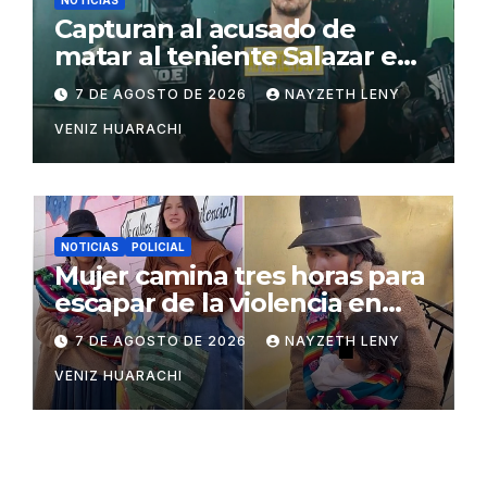
NOTICIAS
Capturan al acusado de
matar al teniente Salazar en
San Matías
7 DE AGOSTO DE 2026
NAYZETH LENY
VENIZ HUARACHI
NOTICIAS
POLICIAL
Mujer camina tres horas para
escapar de la violencia en
Potosí
7 DE AGOSTO DE 2026
NAYZETH LENY
VENIZ HUARACHI