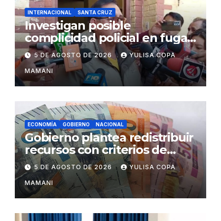
INTERNACIONAL
SANTA CRUZ
Investigan posible
complicidad policial en fuga
de dos reos brasileños de
5 DE AGOSTO DE 2026
YULISA COPA
Palmasola
MAMANI
ECONOMÍA
GOBIERNO
NACIONAL
Gobierno plantea redistribuir
recursos con criterios de
eficiencia y esfuerzo fiscal
5 DE AGOSTO DE 2026
YULISA COPA
MAMANI