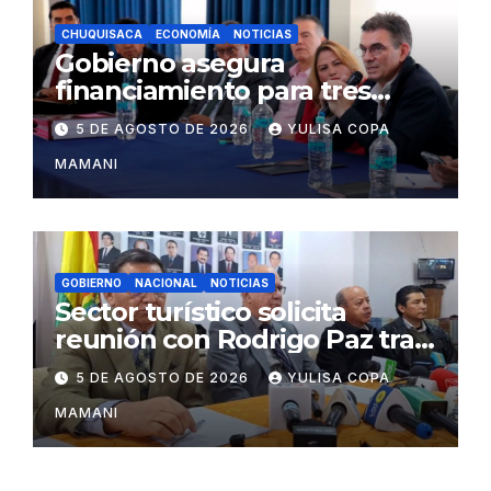
CHUQUISACA
ECONOMÍA
NOTICIAS
Gobierno asegura
financiamiento para tres
proyectos estratégicos de
5 DE AGOSTO DE 2026
YULISA COPA
Chuquisaca
MAMANI
GOBIERNO
NACIONAL
NOTICIAS
Sector turístico solicita
reunión con Rodrigo Paz tras
cambios en la administración
5 DE AGOSTO DE 2026
YULISA COPA
del turismo
MAMANI