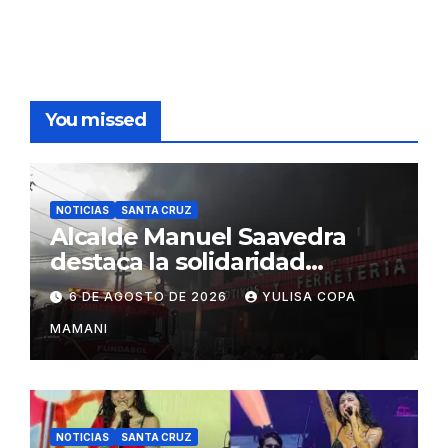
You missed
NOTICIAS
SANTA CRUZ
Alcalde Manuel Saavedra
destaca la solidaridad
durante la emergencia en
6 DE AGOSTO DE 2026
YULISA COPA
Barrio Lindo
MAMANI
NOTICIAS
SANTA CRUZ