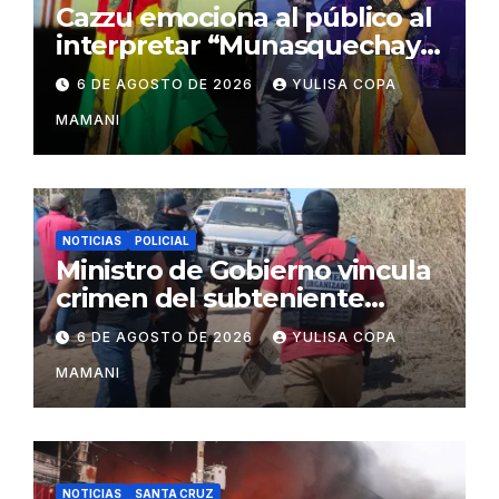
Cazzu emociona al público al
interpretar “Munasquechay”
en su concierto en Santa
6 DE AGOSTO DE 2026
YULISA COPA
Cruz
MAMANI
NOTICIAS
POLICIAL
Ministro de Gobierno vincula
crimen del subteniente
Salazar con la red de
6 DE AGOSTO DE 2026
YULISA COPA
Sebastián Marset
MAMANI
NOTICIAS
SANTA CRUZ