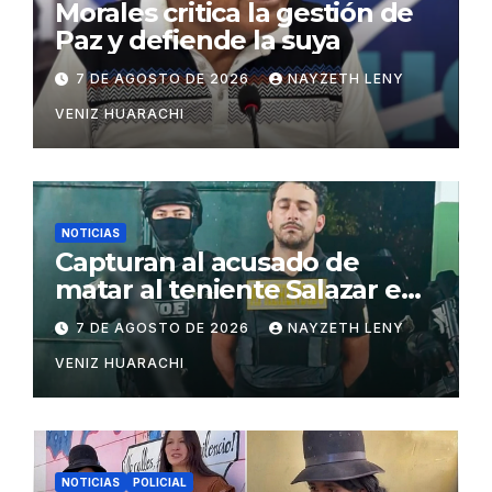
Morales critica la gestión de
Paz y defiende la suya
7 DE AGOSTO DE 2026
NAYZETH LENY
VENIZ HUARACHI
NOTICIAS
Capturan al acusado de
matar al teniente Salazar en
San Matías
7 DE AGOSTO DE 2026
NAYZETH LENY
VENIZ HUARACHI
NOTICIAS
POLICIAL