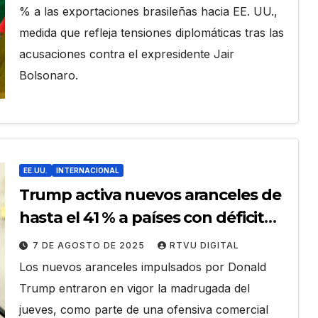
% a las exportaciones brasileñas hacia EE. UU.,
medida que refleja tensiones diplomáticas tras las
acusaciones contra el expresidente Jair
Bolsonaro.
EE.UU.
INTERNACIONAL
Trump activa nuevos aranceles de
hasta el 41 % a países con déficit
comercial con EE.UU.
7 DE AGOSTO DE 2025
RTVU DIGITAL
Los nuevos aranceles impulsados por Donald
Trump entraron en vigor la madrugada del
jueves, como parte de una ofensiva comercial