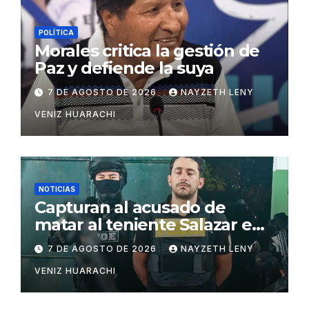
POLÍTICA
Morales critica la gestión de
Paz y defiende la suya
7 DE AGOSTO DE 2026
NAYZETH LENY
VENIZ HUARACHI
NOTICIAS
Capturan al acusado de
matar al teniente Salazar en
San Matías
7 DE AGOSTO DE 2026
NAYZETH LENY
VENIZ HUARACHI