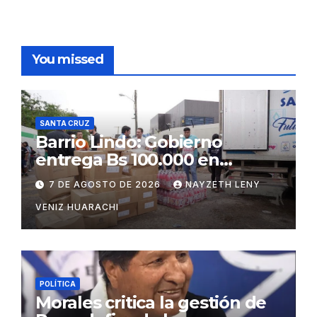
You missed
SANTA CRUZ
Barrio Lindo: Gobierno
entrega Bs 100.000 en
insumos para afectados
7 DE AGOSTO DE 2026
NAYZETH LENY
VENIZ HUARACHI
POLÍTICA
Morales critica la gestión de